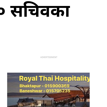
 १० सचिवका