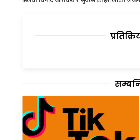
अलवा विनोद खतिवडा र सुवास कोइरालाको लेखन
प्रतिक्रि
सम्बन