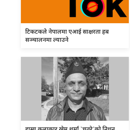
टिकटकले नेपालमा एआई साक्षरता हब
सञ्चालनमा ल्याउने
हास्य कलाकार खेम शर्मा `चतुरे´को निधन