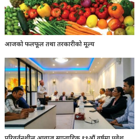
आजको फलफूल तथा तरकारीको मूल्य
परिवर्तनशील आवाज साप्ताहिक १९औं वर्षमा प्रवेश