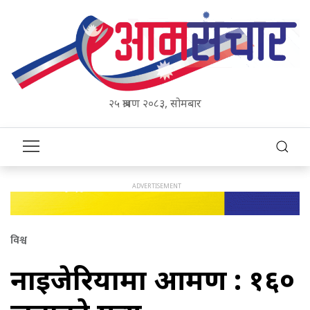
२५ श्रावण २०८३, सोमबार
विश्व
नाइजेरियामा आक्रमण : १६०