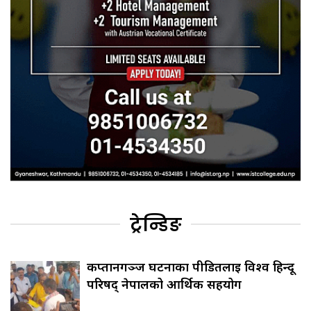
ट्रेन्डिङ
कप्तानगञ्ज घटनाका पीडितलाई विश्व हिन्दू
परिषद् नेपालको आर्थिक सहयोग