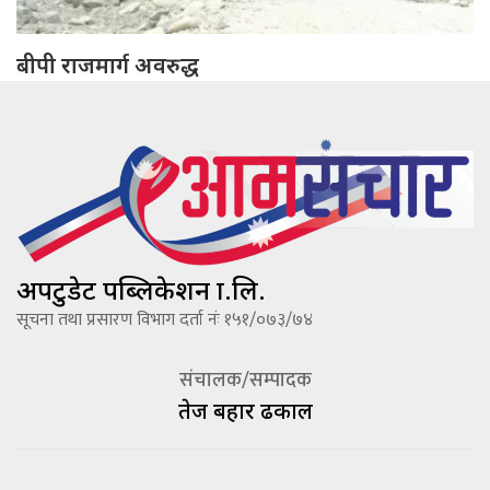
बीपी राजमार्ग अवरुद्ध
अपटुडेट पब्लिकेशन प्रा.लि.
सूचना तथा प्रसारण विभाग दर्ता नंः १५१/०७३/७४
संचालक/सम्पादक
तेज बहादूर ढकाल