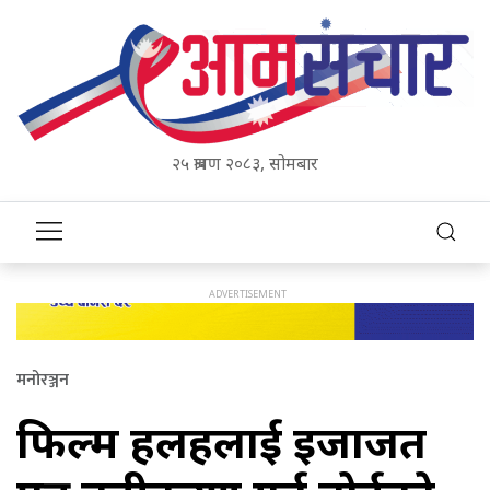
२५ श्रावण २०८३, सोमबार
मनोरञ्जन
फिल्म हलहरूलाई इजाजत