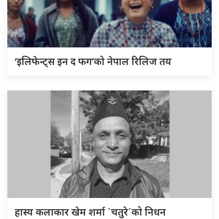
‘इलिफेन्ट्स इन द फग’को नेपाल रिलिज तय
हास्य कलाकार खेम शर्मा `चतुरे´को निधन