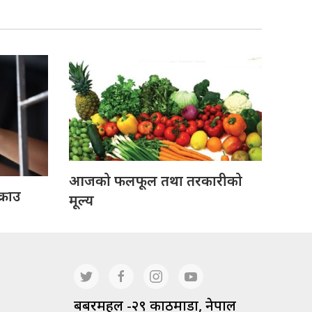
आजको फलफूल तथा तरकारीको
्राउ
मूल्य
बबरमहल -२९ काठमाडौं, नेपाल