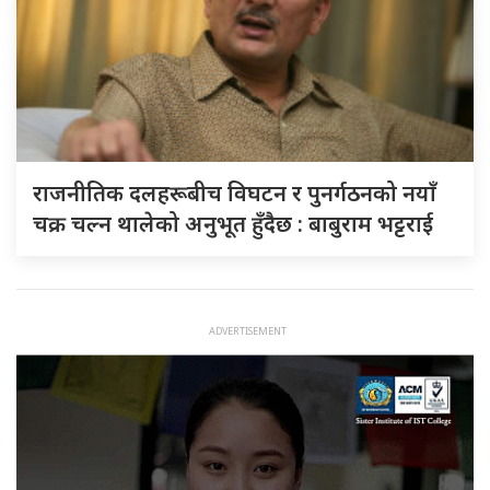
राजनीतिक दलहरूबीच विघटन र पुनर्गठनको नयाँ
चक्र चल्न थालेको अनुभूत हुँदैछ : बाबुराम भट्टराई