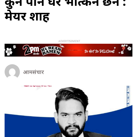
कुनै पनि घर भत्किने छैन :
मेयर शाह
आमसंचार