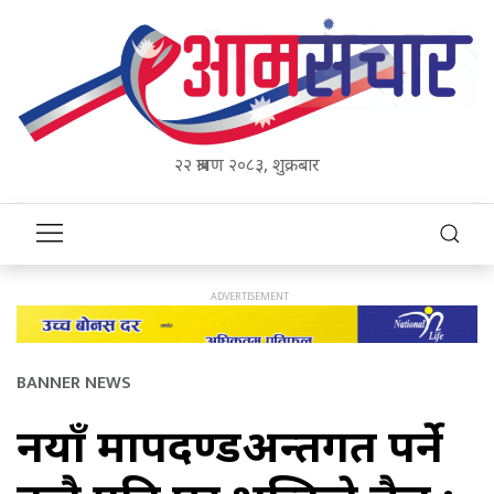
२२ श्रावण २०८३, शुक्रबार
BANNER NEWS
नयाँ मापदण्डअन्तर्गत पर्ने