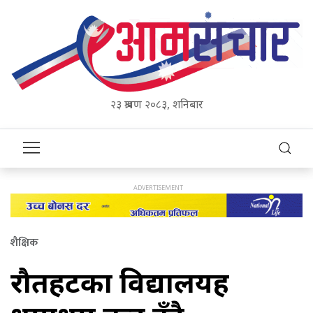
२३ श्रावण २०८३, शनिबार
शैक्षिक
रौतहटका विद्यालयहरू