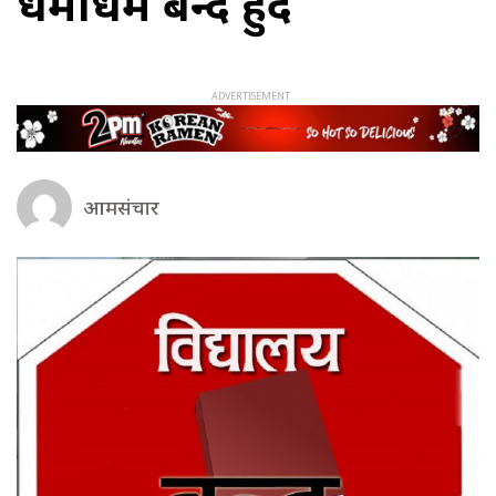
धमाधम बन्द हुँदै
आमसंचार