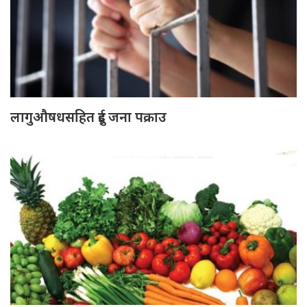
लागुऔषधसहित दुई जना पक्राउ