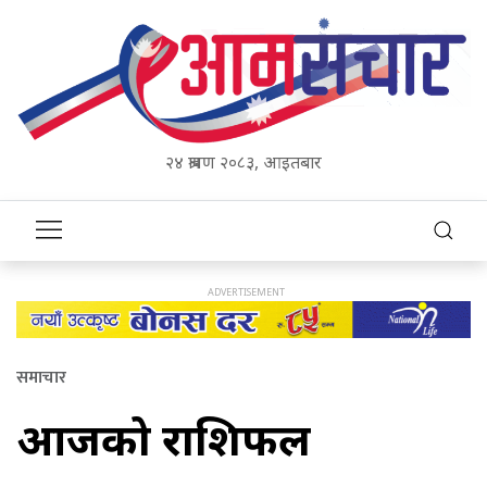
२४ श्रावण २०८३, आइतबार
समाचार
आजको राशिफल