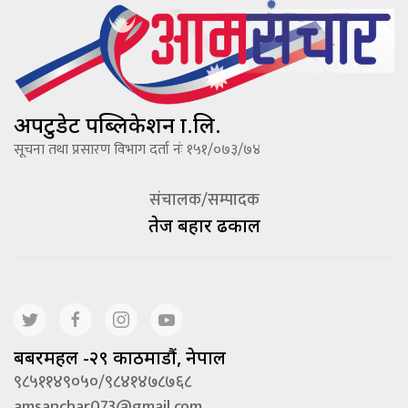
अपटुडेट पब्लिकेशन प्रा.लि.
सूचना तथा प्रसारण विभाग दर्ता नंः १५१/०७३/७४
संचालक/सम्पादक
तेज बहादूर ढकाल
बबरमहल -२९ काठमाडौं, नेपाल
९८५११४९०५०/९८४१४७८७६८
amsanchar073@gmail.com