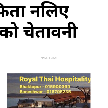
र्ता नलिए
घको चेतावनी