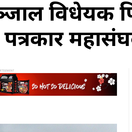
जाल विधेयक फि
े पत्रकार महासं