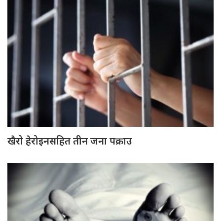
खैरो हेरोइनसहित तीन जना पक्राउ