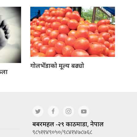
गोलभेँडाको मूल्य बढ्यो
ेला
बबरमहल -२९ काठमाडौं, नेपाल
९८५११४९०५०/९८४१४७८७६८