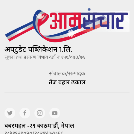
अपटुडेट पब्लिकेशन प्रा.लि.
सूचना तथा प्रसारण विभाग दर्ता नंः १५१/०७३/७४
संचालक/सम्पादक
तेज बहादूर ढकाल
बबरमहल -२९ काठमाडौं, नेपाल
९८५११४९०५०/९८४१४७८७६८