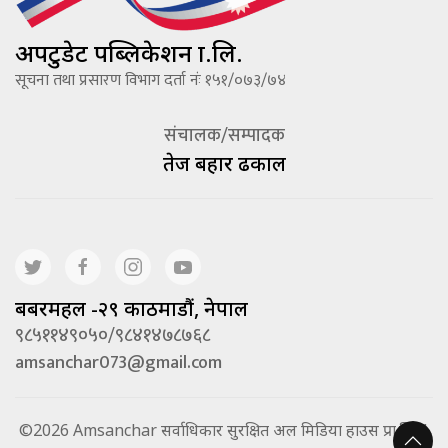
अपटुडेट पब्लिकेशन प्रा.लि.
सूचना तथा प्रसारण विभाग दर्ता नंः १५१/०७३/७४
संचालक/सम्पादक
तेज बहादूर ढकाल
बबरमहल -२९ काठमाडौं, नेपाल
९८५११४९०५०/९८४१४७८७६८
amsanchar073@gmail.com
©2026 Amsanchar सर्वाधिकार सुरक्षित अल मिडिया हाउस प्रा.लि. |