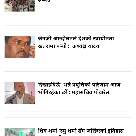
जेनजी आन्दोलनले देशको स्वाधीनता
खतरामा पर्‍यो : अध्यक्ष यादव
‘देखाइदिऊँ’ भन्ने प्रवृत्तिको परिणाम आज
भोगिरहेका छौँ : महासचिव पोखरेल
शिव शर्मा ‘स्यु शर्मा’सँग जोडिएको इतिहास