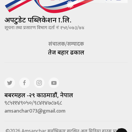
अपटुडेट पब्लिकेशन प्रा.लि.
सूचना तथा प्रसारण विभाग दर्ता नंः १५१/०७३/७४
संचालक/सम्पादक
तेज बहादूर ढकाल
बबरमहल -२९ काठमाडौं, नेपाल
९८५११४९०५०/९८४१४७८७६८
amsanchar073@gmail.com
©2026 Amsanchar सर्वाधिकार सुरक्षित अल मिडिया हाउस प्रा.लि. |