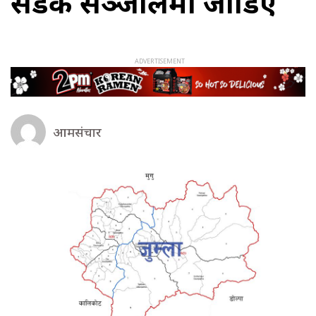
सडक सञ्जालमा जोडिए
आमसंचार