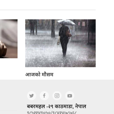
आजको मौसम
बबरमहल -२९ काठमाडौं, नेपाल
९८५११४९०५०/९८४१४७८७६८