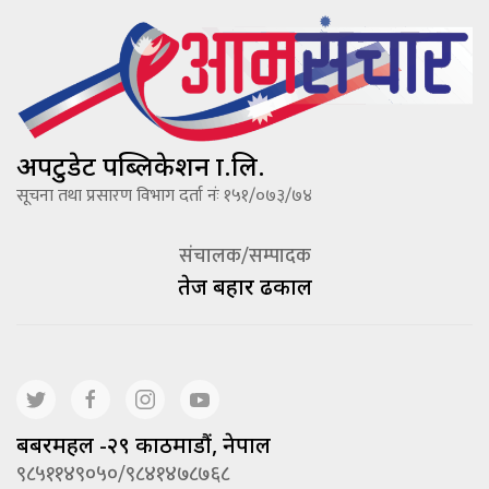
अपटुडेट पब्लिकेशन प्रा.लि.
सूचना तथा प्रसारण विभाग दर्ता नंः १५१/०७३/७४
संचालक/सम्पादक
तेज बहादूर ढकाल
बबरमहल -२९ काठमाडौं, नेपाल
९८५११४९०५०/९८४१४७८७६८