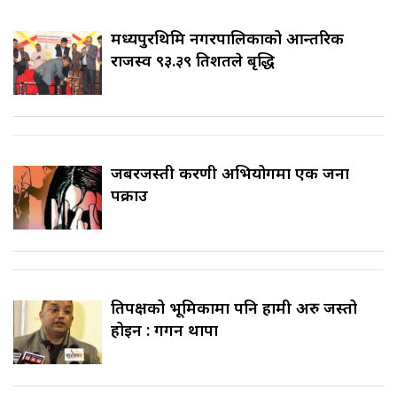
मध्यपुरथिमि नगरपालिकाको आन्तरिक
राजस्व ९३.३९ प्रतिशतले बृद्धि
जबरजस्ती करणी अभियोगमा एक जना
पक्राउ
प्रतिपक्षको भूमिकामा पनि हामी अरु जस्तो
होइन : गगन थापा