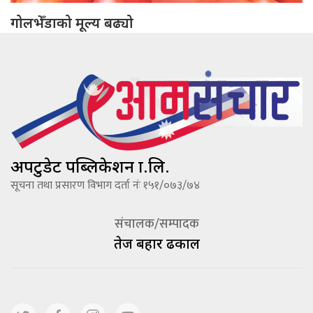
गोलभेँडाको मूल्य बढ्यो
अपटुडेट पब्लिकेशन प्रा.लि.
सूचना तथा प्रसारण विभाग दर्ता नंः १५१/०७३/७४
संचालक/सम्पादक
तेज बहादूर ढकाल