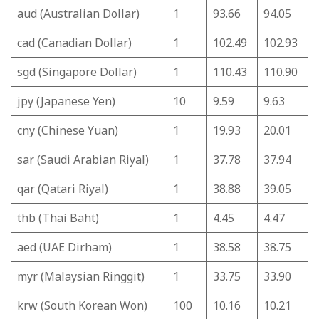
aud (Australian Dollar)
1
93.66
94.05
cad (Canadian Dollar)
1
102.49
102.93
sgd (Singapore Dollar)
1
110.43
110.90
jpy (Japanese Yen)
10
9.59
9.63
cny (Chinese Yuan)
1
19.93
20.01
sar (Saudi Arabian Riyal)
1
37.78
37.94
qar (Qatari Riyal)
1
38.88
39.05
thb (Thai Baht)
1
4.45
4.47
aed (UAE Dirham)
1
38.58
38.75
myr (Malaysian Ringgit)
1
33.75
33.90
krw (South Korean Won)
100
10.16
10.21