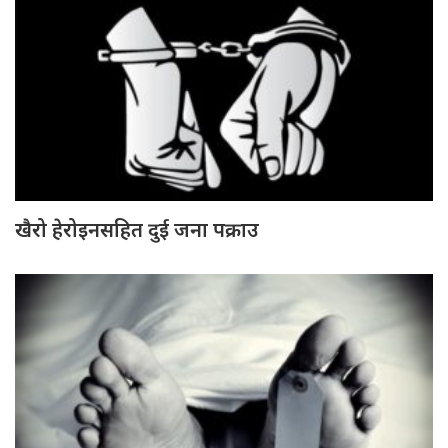
खैरो हेरोइनसहित दुई जना पक्राउ