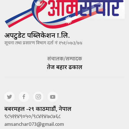
अपटुडेट पब्लिकेशन प्रा.लि.
सूचना तथा प्रसारण विभाग दर्ता नंः १५१/०७३/७४
संचालक/सम्पादक
तेज बहादूर ढकाल
बबरमहल -२९ काठमाडौं, नेपाल
९८५११४९०५०/९८४१४७८७६८
amsanchar073@gmail.com