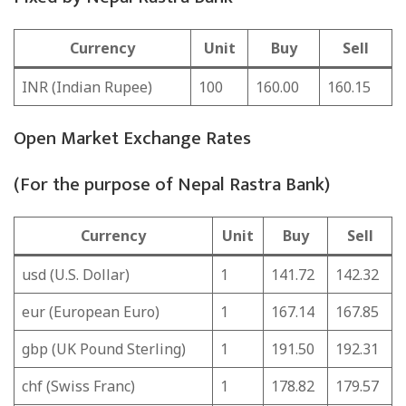
Currency
Unit
Buy
Sell
INR (Indian Rupee)
100
160.00
160.15
Open Market Exchange Rates
(For the purpose of Nepal Rastra Bank)
Currency
Unit
Buy
Sell
usd (U.S. Dollar)
1
141.72
142.32
eur (European Euro)
1
167.14
167.85
gbp (UK Pound Sterling)
1
191.50
192.31
chf (Swiss Franc)
1
178.82
179.57