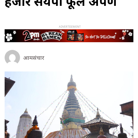
हजार सयपत्री फूल अर्पण
आमसंचार