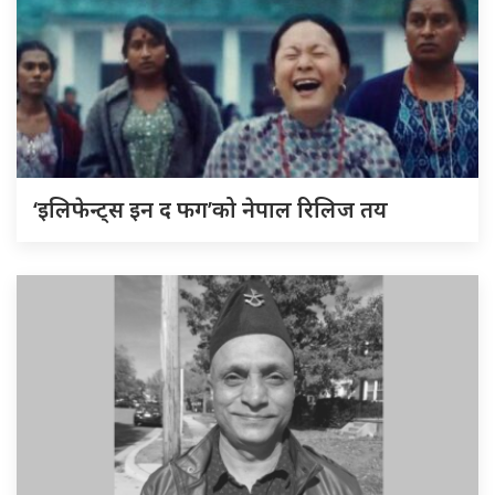
‘इलिफेन्ट्स इन द फग’को नेपाल रिलिज तय