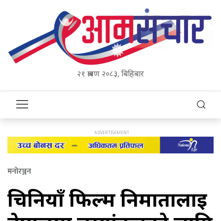
२१ श्रावण २०८३, बिहिबार
मनोरञ्जन
चिनियाँ फिल्म निर्मातालाई