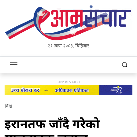
२१ श्रावण २०८३, बिहिबार
विश्व
इरानतर्फ जाँदै गरेको