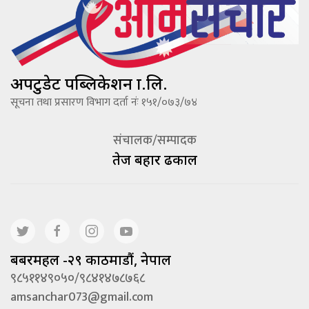
अपटुडेट पब्लिकेशन प्रा.लि.
सूचना तथा प्रसारण विभाग दर्ता नंः १५१/०७३/७४
संचालक/सम्पादक
तेज बहादूर ढकाल
बबरमहल -२९ काठमाडौं, नेपाल
९८५११४९०५०/९८४१४७८७६८
amsanchar073@gmail.com