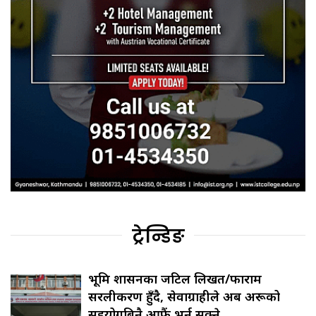
ट्रेन्डिङ
भूमि प्रशासनका जटिल लिखत/फाराम
सरलीकरण हुँदै, सेवाग्राहीले अब अरूको
सहयोगबिनै आफैं भर्न सक्ने