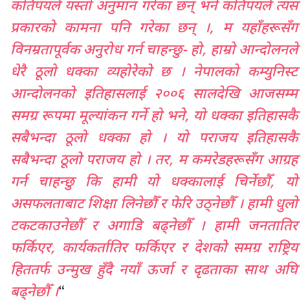
कतिपयले यस्तो अनुमान गरेका छन् भने कतिपयले त्यस
प्रकारको कामना पनि गरेका छन् ।, म यहाँहरूसँग
विनम्रतापूर्वक अनुरोध गर्न चाहन्छु- हो
,
हाम्रो आन्दोलनले
धेरै ठूलो धक्का व्यहोरेको छ । नेपालको कम्युनिस्ट
आन्दोलनको इतिहासलाई २००६ सालदेखि आजसम्म
समग्र रूपमा मूल्यांकन गर्ने हो भने
,
यो धक्का इतिहासकै
सबैभन्दा ठूलो धक्का हो । यो पराजय इतिहासकै
सबैभन्दा ठूलो पराजय हो । तर
,
म कमरेडहरूसँग आग्रह
गर्न चाहन्छु कि हामी यो धक्कालाई चिर्नेछौँ
,
यो
असफलताबाट शिक्षा लिनेछौँ र फेरि उठ्नेछौँ । हामी धुलो
टकटकाउनेछौँ र अगाडि बढ्नेछौँ । हामी जनतातिर
फर्किएर
,
कार्यकर्तातिर फर्किएर र देशको समग्र राष्ट्रिय
हिततर्फ उन्मुख हुँदै नयाँ ऊर्जा र दृढताका साथ अघि
“
बढ्नेछौँ ।