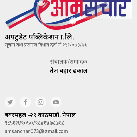
अपटुडेट पब्लिकेशन प्रा.लि.
सूचना तथा प्रसारण विभाग दर्ता नंः १५१/०७३/७४
संचालक/सम्पादक
तेज बहादूर ढकाल
बबरमहल -२९ काठमाडौं, नेपाल
९८५११४९०५०/९८४१४७८७६८
amsanchar073@gmail.com