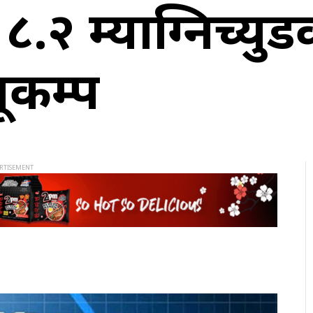
.२ म्याग्निच्युड
ूकम्प