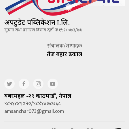
अपटुडेट पब्लिकेशन प्रा.लि.
सूचना तथा प्रसारण विभाग दर्ता नंः १५१/०७३/७४
संचालक/सम्पादक
तेज बहादूर ढकाल
बबरमहल -२९ काठमाडौं, नेपाल
९८५११४९०५०/९८४१४७८७६८
amsanchar073@gmail.com