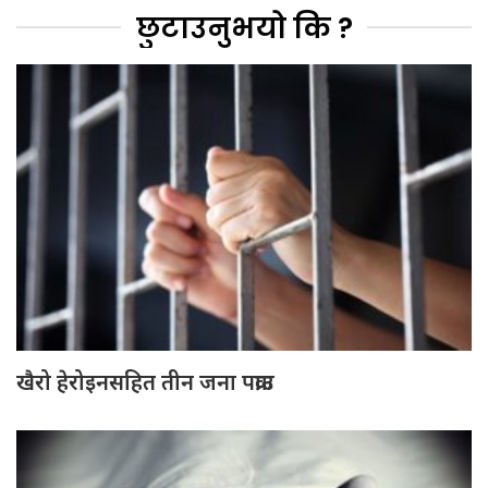
छुटाउनुभयो कि ?
खैरो हेरोइनसहित तीन जना पक्राउ