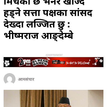
मिचेको छ भनेर खोज्दै
हिँड्ने सत्ता पक्षका सांसद
देख्दा लज्जित छु :
भीष्मराज आङ्देम्बे
आमसंचार