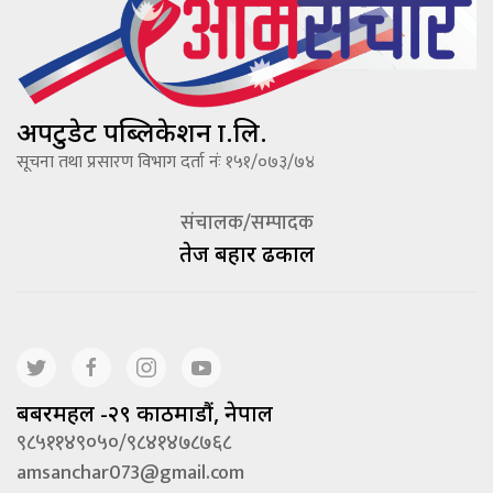
अपटुडेट पब्लिकेशन प्रा.लि.
सूचना तथा प्रसारण विभाग दर्ता नंः १५१/०७३/७४
संचालक/सम्पादक
तेज बहादूर ढकाल
बबरमहल -२९ काठमाडौं, नेपाल
९८५११४९०५०/९८४१४७८७६८
amsanchar073@gmail.com