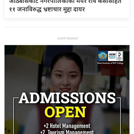
आठबीसकोट नगरपालिकाका मेयर रवि केसीसहित
११ जनाविरुद्ध भ्रष्टाचार मुद्दा दायर