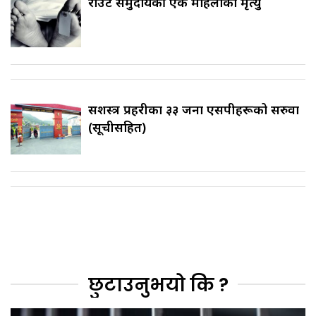
राउटे समुदायकी एक महिलाको मृत्यु
सशस्त्र प्रहरीका ३३ जना एसपीहरूको सरुवा
(सूचीसहित)
छुटाउनुभयो कि ?