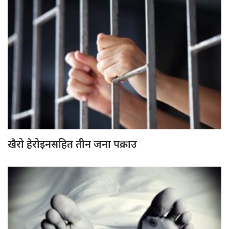
खैरो हेरोइनसहित तीन जना पक्राउ