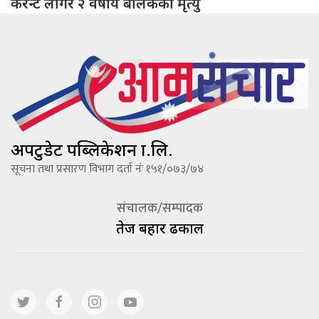
करेन्ट लागेर २ वर्षीय बालकको मृत्यु
अपटुडेट पब्लिकेशन प्रा.लि.
सूचना तथा प्रसारण विभाग दर्ता नंः १५१/०७३/७४
संचालक/सम्पादक
तेज बहादूर ढकाल