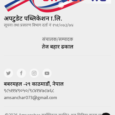
अपटुडेट पब्लिकेशन प्रा.लि.
सूचना तथा प्रसारण विभाग दर्ता नंः १५१/०७३/७४
संचालक/सम्पादक
तेज बहादूर ढकाल
बबरमहल -२९ काठमाडौं, नेपाल
९८५११४९०५०/९८४१४७८७६८
amsanchar073@gmail.com