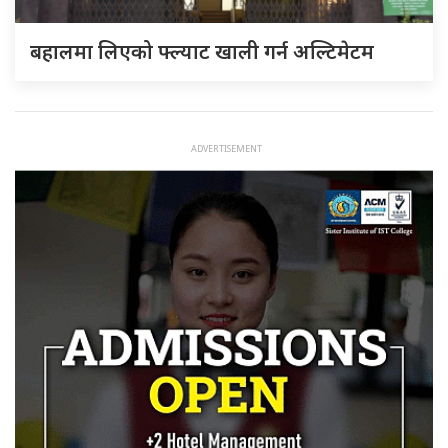
बहालमा लिएको फ्ल्याट खाली गर्न अल्टिमेटम