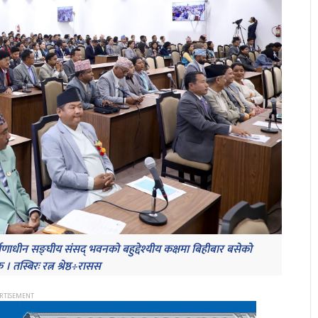
माणाधीन सङ्घीय संसद् भवनको बहुद्देश्यीय कक्षमा बिहीबार बसेको
 तस्बिरः रत्न श्रेष्ठ÷रासस