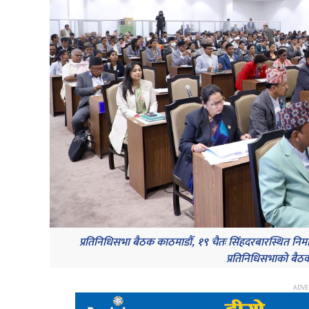
प्रतिनिधिसभा बैठक काठमाडौँ, १९ चैतः सिंहदरबारस्थित निर्
प्रतिनिधिसभाको बैठक ।