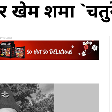
 खेम शर्मा `चत