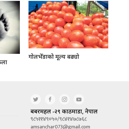
गोलभेँडाको मूल्य बढ्यो
ेला
बबरमहल -२९ काठमाडौं, नेपाल
९८५११४९०५०/९८४१४७८७६८
amsanchar073@gmail.com