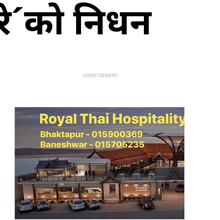
ुरे´को निधन