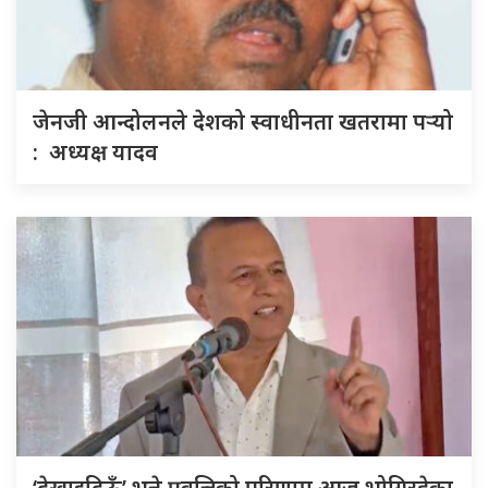
जेनजी आन्दोलनले देशको स्वाधीनता खतरामा पर्‍यो
: अध्यक्ष यादव
‘देखाइदिऊँ’ भन्ने प्रवृत्तिको परिणाम आज भोगिरहेका