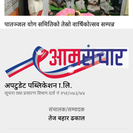
पातञ्जल योग समितिको तेस्रो वार्षिकोत्सव सम्पन्न
अपटुडेट पब्लिकेशन प्रा.लि.
सूचना तथा प्रसारण विभाग दर्ता नंः १५१/०७३/७४
संचालक/सम्पादक
तेज बहादूर ढकाल