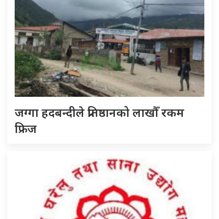
जग्गा हदबन्दीले प्रतिष्ठानको लाखौँ रकम
फ्रिज