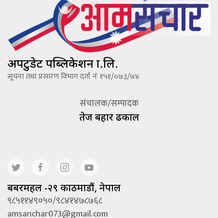
अपटुडेट पब्लिकेशन प्रा.लि.
सूचना तथा प्रसारण विभाग दर्ता नंः १५१/०७३/७४
संचालक/सम्पादक
तेज बहादूर ढकाल
बबरमहल -२९ काठमाडौं, नेपाल
९८५११४९०५०/९८४१४७८७६८
amsanchar073@gmail.com