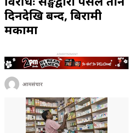
विरोधः सङ्घद्वारा पसल तीन
दिनदेखि बन्द, बिरामी
मर्कामा
आमसंचार