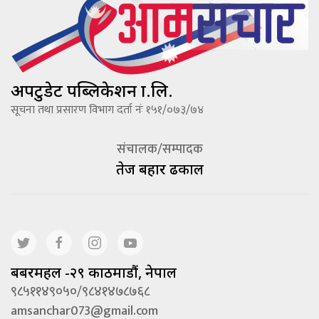
अपटुडेट पब्लिकेशन प्रा.लि.
सूचना तथा प्रसारण विभाग दर्ता नंः १५१/०७३/७४
संचालक/सम्पादक
तेज बहादूर ढकाल
बबरमहल -२९ काठमाडौं, नेपाल
९८५११४९०५०/९८४१४७८७६८
amsanchar073@gmail.com