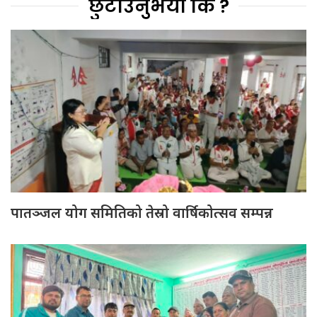
छुटाउनुभयो कि ?
पातञ्जल योग समितिको तेस्रो वार्षिकोत्सव सम्पन्न