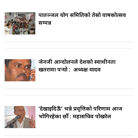
पातञ्जल योग समितिको तेस्रो वार्षिकोत्सव
सम्पन्न
जेनजी आन्दोलनले देशको स्वाधीनता
खतरामा पर्‍यो : अध्यक्ष यादव
‘देखाइदिऊँ’ भन्ने प्रवृत्तिको परिणाम आज
भोगिरहेका छौँ : महासचिव पोखरेल