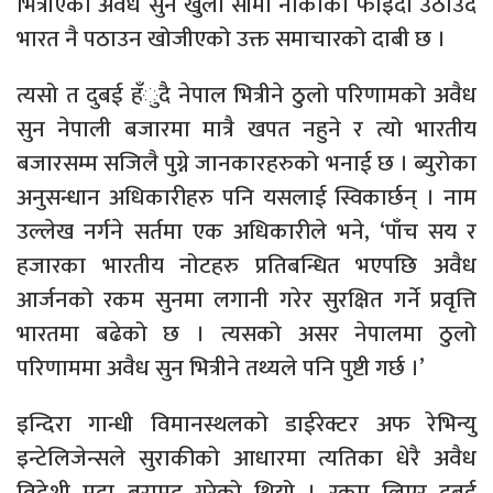
भित्रीएको अवैध सुन खुला सीमा नाकाको फाइदा उठाउँदै
भारत नै पठाउन खोजीएको उक्त समाचारको दाबी छ ।
त्यसो त दुबई हँुदै नेपाल भित्रीने ठुलो परिणामको अवैध
सुन नेपाली बजारमा मात्रै खपत नहुने र त्यो भारतीय
बजारसम्म सजिलै पुग्ने जानकारहरुको भनाई छ । ब्युरोका
अनुसन्धान अधिकारीहरु पनि यसलाई स्विकार्छन् । नाम
उल्लेख नर्गने सर्तमा एक अधिकारीले भने, ‘पाँच सय र
हजारका भारतीय नोटहरु प्रतिबन्धित भएपछि अवैध
आर्जनको रकम सुनमा लगानी गरेर सुरक्षित गर्ने प्रवृत्ति
भारतमा बढेको छ । त्यसको असर नेपालमा ठुलो
परिणाममा अवैध सुन भित्रीने तथ्यले पनि पुष्टी गर्छ ।’
इन्दिरा गान्धी विमानस्थलको डाईरेक्टर अफ रेभिन्यु
इन्टेलिजेन्सले सुराकीको आधारमा त्यतिका धेरै अवैध
विदेशी मुद्रा बरामद गरेको थियो । रकम लिएर दुबई