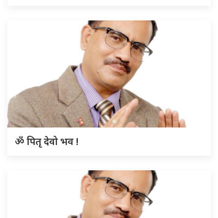
ॐ पितृ देवो भव !