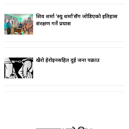
शिव शर्मा ‘स्यु शर्मा’सँग जोडिएको इतिहास
संरक्षण गर्ने प्रयास
खैरो हेरोइनसहित दुई जना पक्राउ