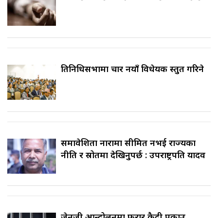
प्रतिनिधिसभामा चार नयाँ विधेयक प्रस्तुत गरिने
समावेशिता नारामा सीमित नभई राज्यका
नीति र स्रोतमा देखिनुपर्छ : उपराष्ट्रपति यादव
जेनजी आन्दोलनमा फरार कैदी पक्राउ