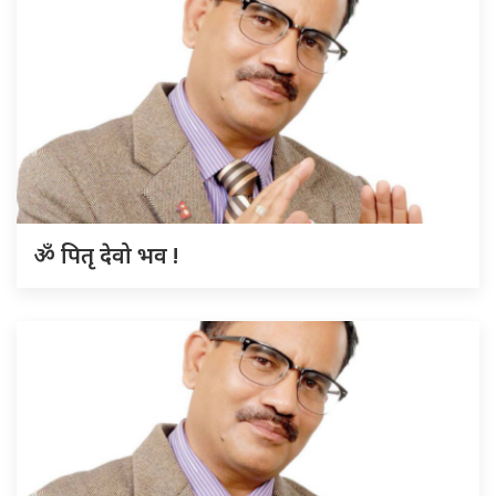
ॐ पितृ देवो भव !