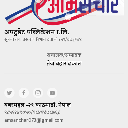
अपटुडेट पब्लिकेशन प्रा.लि.
सूचना तथा प्रसारण विभाग दर्ता नंः १५१/०७३/७४
संचालक/सम्पादक
तेज बहादूर ढकाल
बबरमहल -२९ काठमाडौं, नेपाल
९८५११४९०५०/९८४१४७८७६८
amsanchar073@gmail.com