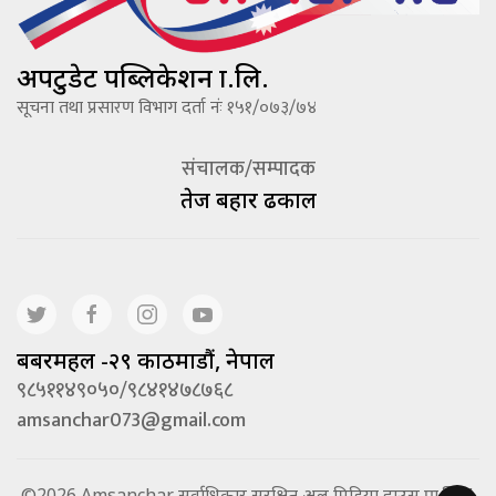
अपटुडेट पब्लिकेशन प्रा.लि.
सूचना तथा प्रसारण विभाग दर्ता नंः १५१/०७३/७४
संचालक/सम्पादक
तेज बहादूर ढकाल
बबरमहल -२९ काठमाडौं, नेपाल
९८५११४९०५०/९८४१४७८७६८
amsanchar073@gmail.com
©2026 Amsanchar सर्वाधिकार सुरक्षित अल मिडिया हाउस प्रा.लि. |