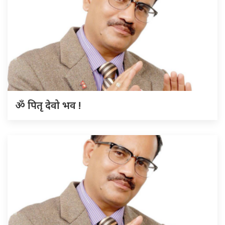
ॐ पितृ देवो भव !