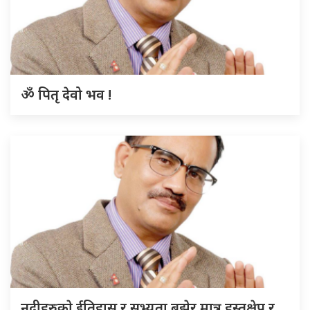
ॐ पितृ देवो भव !
नदीहरुकाे ईतिहास र सभ्यता बुझेर मात्र हस्तक्षेप र