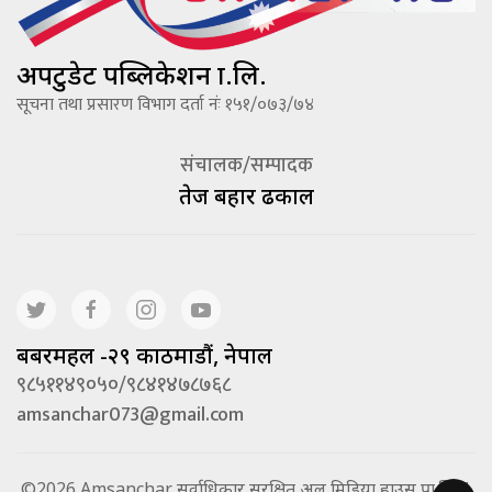
अपटुडेट पब्लिकेशन प्रा.लि.
सूचना तथा प्रसारण विभाग दर्ता नंः १५१/०७३/७४
संचालक/सम्पादक
तेज बहादूर ढकाल
बबरमहल -२९ काठमाडौं, नेपाल
९८५११४९०५०/९८४१४७८७६८
amsanchar073@gmail.com
©2026 Amsanchar सर्वाधिकार सुरक्षित अल मिडिया हाउस प्रा.लि. |