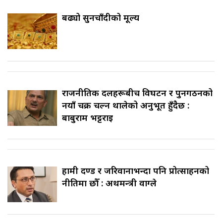
बढ्यो सुनचाँदीको मूल्य
राजनीतिक दलहरूबीच विघटन र पुनर्गठनको
नयाँ चक्र चल्न थालेको अनुभूत हुँदैछ :
बाबुराम भट्टराई
हामी दण्ड र जरिवानाभन्दा पनि प्रोत्साहनको
नीतिमा छौँ : अर्थमन्त्री वाग्ले