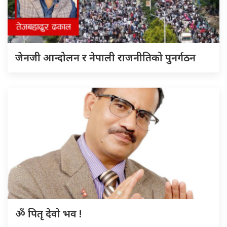
जेनजी आन्दोलन र नेपाली राजनीतिको पुनर्गठन
ॐ पितृ देवो भव !