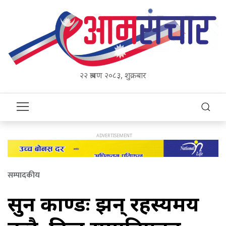
२२ श्रावण २०८३, शुक्रबार
सम्पादकीय
सुन काण्डः झन् रहस्यमय