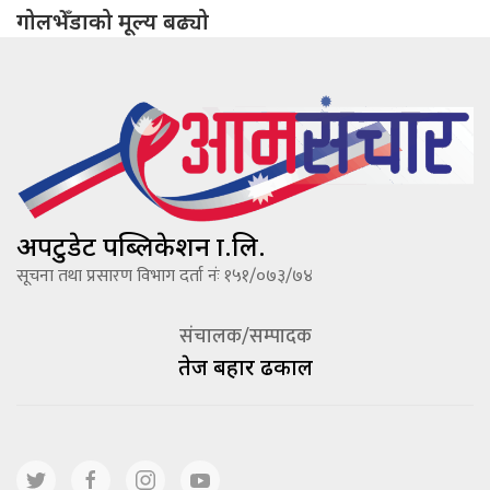
गोलभेँडाको मूल्य बढ्यो
अपटुडेट पब्लिकेशन प्रा.लि.
सूचना तथा प्रसारण विभाग दर्ता नंः १५१/०७३/७४
संचालक/सम्पादक
तेज बहादूर ढकाल