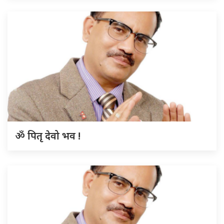
ॐ पितृ देवो भव !