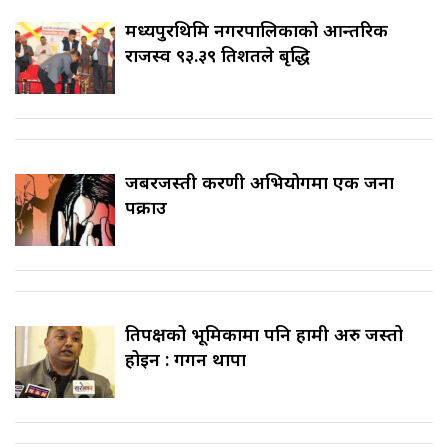
मध्यपुरथिमि नगरपालिकाको आन्तरिक
राजस्व ९३.३९ प्रतिशतले बृद्धि
जबरजस्ती करणी अभियोगमा एक जना
पक्राउ
प्रतिपक्षको भूमिकामा पनि हामी अरु जस्तो
होइन : गगन थापा