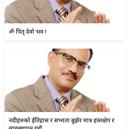
ॐ पितृ देवो भव !
नदीहरुकाे ईतिहास र सभ्यता बुझेर मात्र हस्तक्षेप र
ब्यबस्थापन गराैं