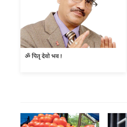
ॐ पितृ देवो भव !