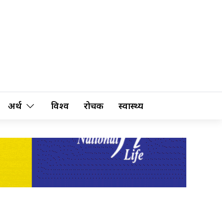
अर्थ
विश्व
रोचक
स्वास्थ्य