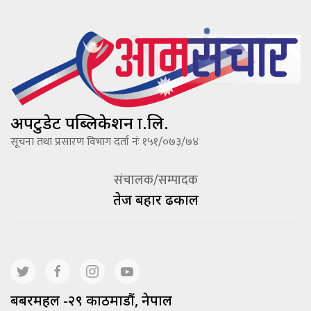
अपटुडेट पब्लिकेशन प्रा.लि.
सूचना तथा प्रसारण विभाग दर्ता नंः १५१/०७३/७४
संचालक/सम्पादक
तेज बहादूर ढकाल
बबरमहल -२९ काठमाडौं, नेपाल