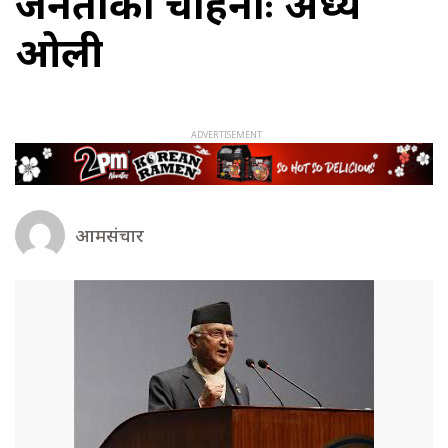
जनताको चाहनाः अध्यक्ष
ओली
आमसंचार