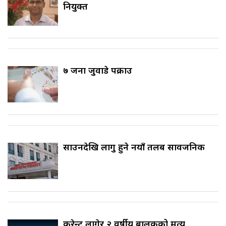
नियुक्त
७ जना जुवाडे पक्राउ
साउनदेखि लागु हुने नयाँ तलब सार्वजनिक
करेन्ट लागेर २ वर्षीय बालकको मृत्यु