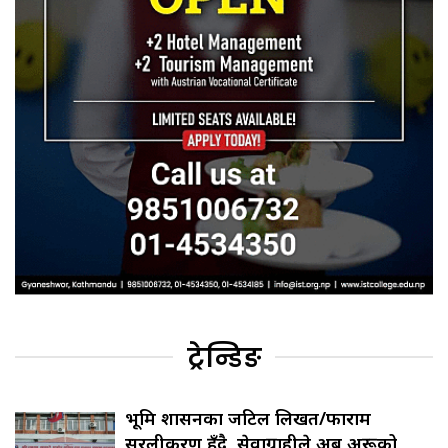
ट्रेन्डिङ
भूमि प्रशासनका जटिल लिखत/फाराम
सरलीकरण हुँदै, सेवाग्राहीले अब अरूको