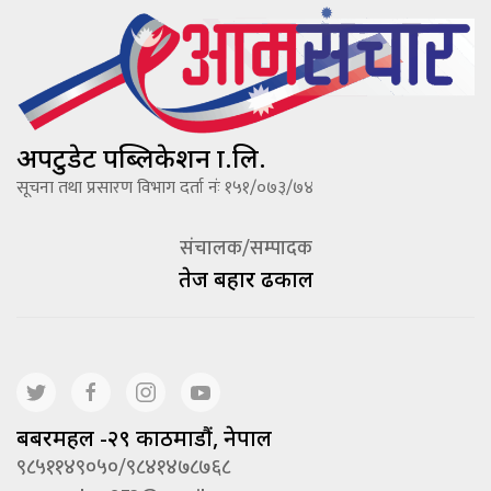
अपटुडेट पब्लिकेशन प्रा.लि.
सूचना तथा प्रसारण विभाग दर्ता नंः १५१/०७३/७४
संचालक/सम्पादक
तेज बहादूर ढकाल
बबरमहल -२९ काठमाडौं, नेपाल
९८५११४९०५०/९८४१४७८७६८