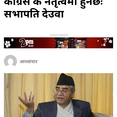
कांग्रेस कै नेतृत्वमा हुनेछः
सभापति देउवा
आमसंचार