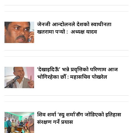
जेनजी आन्दोलनले देशको स्वाधीनता
खतरामा पर्‍यो : अध्यक्ष यादव
‘देखाइदिऊँ’ भन्ने प्रवृत्तिको परिणाम आज
भोगिरहेका छौँ : महासचिव पोखरेल
शिव शर्मा ‘स्यु शर्मा’सँग जोडिएको इतिहास
संरक्षण गर्ने प्रयास