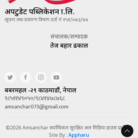
अपटुडेट पब्लिकेशन प्रा.लि.
सूचना तथा प्रसारण विभाग दर्ता नंः १५१/०७३/७४
संचालक/सम्पादक
तेज बहादूर ढकाल
बबरमहल -२९ काठमाडौं, नेपाल
९८५११४९०५०/९८४१४७८७६८
amsanchar073@gmail.com
©2026 Amsanchar सर्वाधिकार सुरक्षित अल मिडिया हाउस प्रा.लि. |
Site By :
Appharu