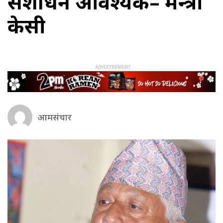
संशोधन आवश्यक– मन्त्री
केसी
आमसंचार