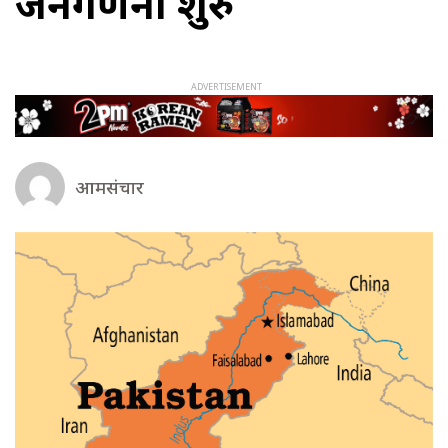
जनगणना शुरु
आमसंचार