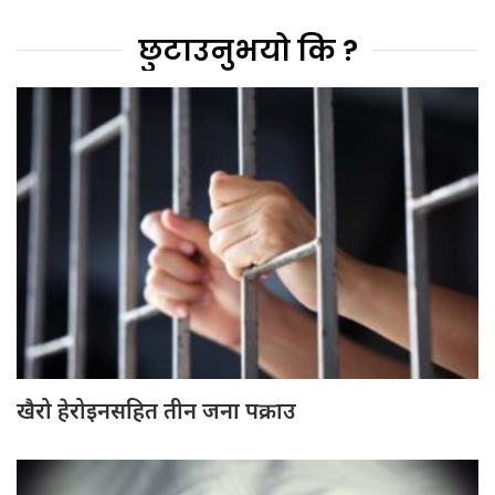
छुटाउनुभयो कि ?
खैरो हेरोइनसहित तीन जना पक्राउ